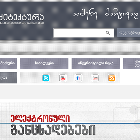
რეგისტრაც
და
ამსახური
სიახლეები
ინტერაქტიული რუკა
მო
ბლოა