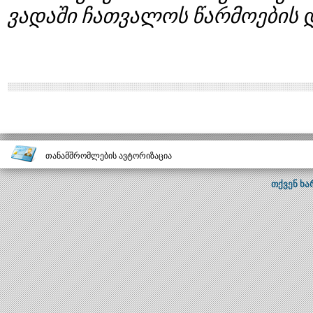
ვადაში
ჩათვალოს
წარმოების
თანამშრომლების ავტორიზაცია
თქვენ ხა