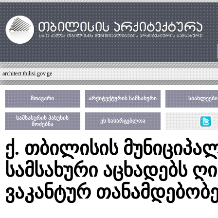
architect.tbilisi.gov.ge
მთავარი
არქიტექტურის სამსახური
სიახლეები
სამსახურის პასუხის
ეს სასარგებლოა
მოძებნა
ქ. თბილისის მუნიციპა
სამსახური აცხადებს ღ
ვაკანტურ თანამდებობე